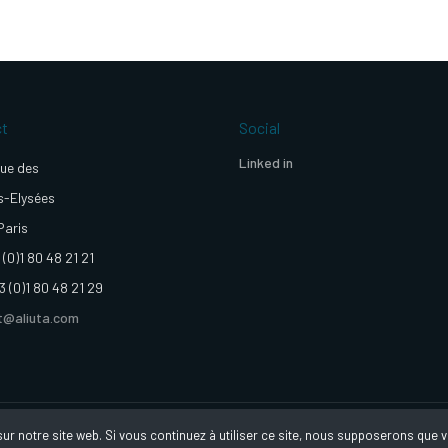
ct
Social
Linked in
ue des
-Elysées
Paris
 (0)1 80 48 21 21
3 (0)1 80 48 21 29
t@aliuta.com
©Aliuta 2020 - conception réalisation ©betrue.fr
r notre site web. Si vous continuez à utiliser ce site, nous supposerons que vo