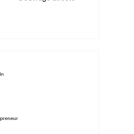
in
 preneur