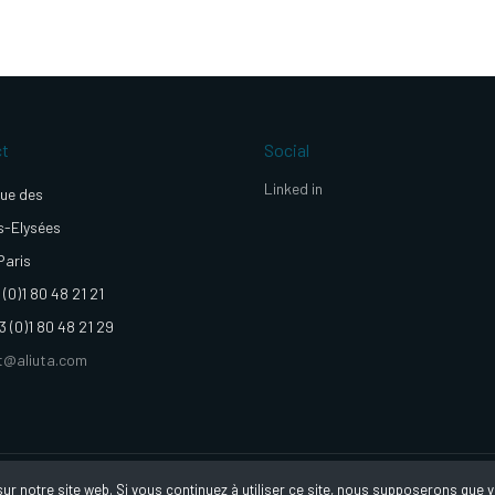
ct
Social
Linked in
ue des
-Elysées
Paris
 (0)1 80 48 21 21
3 (0)1 80 48 21 29
t@aliuta.com
©Aliuta 2020 - conception réalisation ©betrue.fr
r notre site web. Si vous continuez à utiliser ce site, nous supposerons que vo