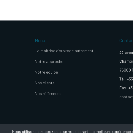
Menu
Conta
La maîtrise d’ouvrage autrement
33 aven
Champs
Notre approche
75008 
Notre équipe
Tél: +33
Nos clients
Fax: +3
Nos références
contac
Nous utilisons des cookies pour vous garantir la meilleure expérience su